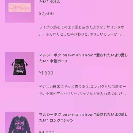
たい" タオル
じ込めた特別なアイテムです。
¥2,500
ライブの熱をそのまま閉じ込めたようなデザインタオ
ル。 ふんわりとした手ざわりと、やさしいカラーが心地
いい一枚です。 汗を拭く瞬間も、壁に飾る時も、あの音
と景色がよみがえる。 毎日の中でも、少しだけライブの
マルシーボク one-man show "愛されたいより愛し
余韻を感じられるアイテムです。
たい" 巾着ポーチ
¥1,800
やさしい日常にそっと寄り添う、コンパクトな巾着ポー
チ。 小物やアクセサリー、リップなどを入れるのにぴっ
たりなサイズ感です。 フロントには今回のテーマロゴを
プリントし、シンプルながら印象的なデザインに。 ライ
マルシーボク one-man show "愛されたいより愛し
ブの日の特別な思い出を、毎日の中でも感じられるア
たい" ロングTシャツ
イテムです。
¥4,000