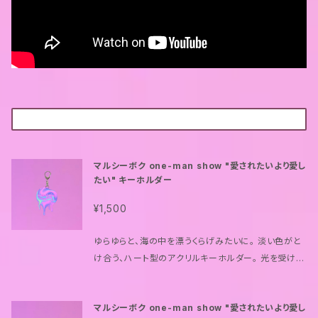
マルシーボク one-man show "愛されたいより愛し
たい" キーホルダー
¥1,500
ゆらゆらと、海の中を漂うくらげみたいに。 淡い色がと
け合う、ハート型のアクリルキーホルダー。 光を受ける
たびに表情を変えて、どこか夢の続きのよう。 バッグや
ポーチにつければ、日常の中にもやさしい余韻を運ん
マルシーボク one-man show "愛されたいより愛し
でくれる。 ライブの思い出と、あの瞬間のきらめきを閉