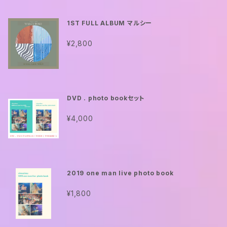
FULL映像
1ST FULL ALBUM マルシー
¥2,800
DVD . photo bookセット
¥4,000
2019 one man live photo book
¥1,800