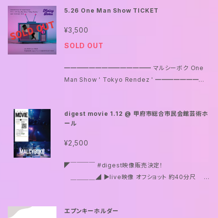
5.26 One Man Show TICKET
¥3,500
SOLD OUT
━━━━━━━━━━━━━━ マルシーボク One
Man Show ' Tokyo Rendez ' ━━━━━━━━
━━━━━━ 5/26 @ Osaka Fireloop open 18:
00 start 18:30 adv ¥3500 door ¥4000 入場順
digest movie 1.12 @ 甲府市総合市民会館芸術ホ
original Tシャツ付き前売TICKET ↓ 前売TICKET
ール
↓ お取り置き(ご予約) ↓ 当日券
¥2,500
◤￣￣￣￣ #digest映像販売決定！
＿＿＿＿◢ ▶︎live映像 オフショット 約40分尺 未
発表の新曲披露！ ▶︎メールにてデータをお届け致しま
す
エプンキーホルダー