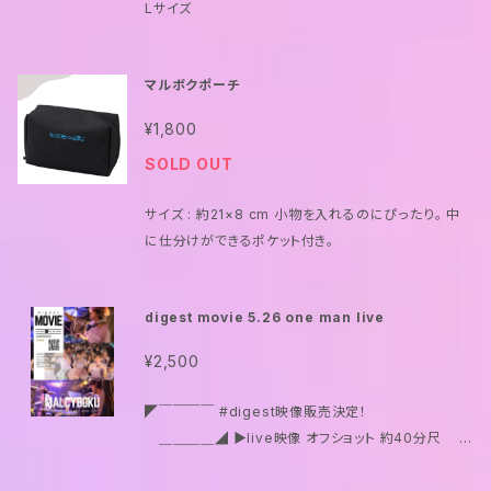
Lサイズ
マルボクポーチ
¥1,800
SOLD OUT
サイズ : 約21×8 cm 小物を入れるのにぴったり。 中
に仕分けができるポケット付き。
digest movie 5.26 one man live
¥2,500
◤￣￣￣￣ #digest映像販売決定！
＿＿＿＿◢ ▶︎live映像 オフショット 約40分尺 未
発表の新曲披露！5曲！ ▶︎メールにてデータを7月上旬
にお届け予定