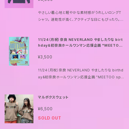
やさしい着心地と軽やかな素材感がうれしいロングT
シャツ。 速乾性が高く、アクティブな日にもぴったり。 フ
ロントのグラフィックが、あなたの毎日に“音楽の色”を
添えてくれます。 ライブの日も、いつもの日も、一緒にい
11/24（月祝）奈良 NEVERLAND やましたりな birt
たくなる一枚です。
hday&初奈良ホールワンマン応援企画 "MEETOO
special"
¥3,500
11/24（月祝）奈良 NEVERLAND やましたりな birthd
ay&初奈良ホールワンマン応援企画 "MEETOO spe
cial" 開場15:30 開演16:00 split end 日乃まそら
マルシーボク 村瀬真弓 優利香 やましたりなバンド ＊
マルボクスウェット
マルシーボクの出番は16:00〜になります
¥6,500
SOLD OUT