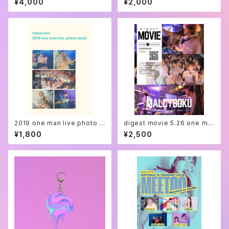
¥4,000
¥2,000
グTシャツ
2019 one man live photo b
digest movie 5.26 one ma
ook
n live
¥1,800
¥2,500