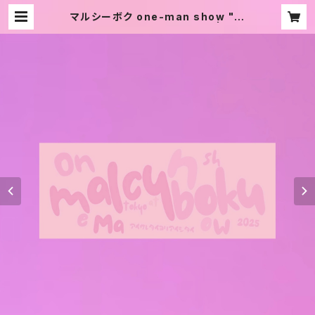
マルシーボク one-man show "愛
されたいより愛したい" タオル | マル
シーボクストア