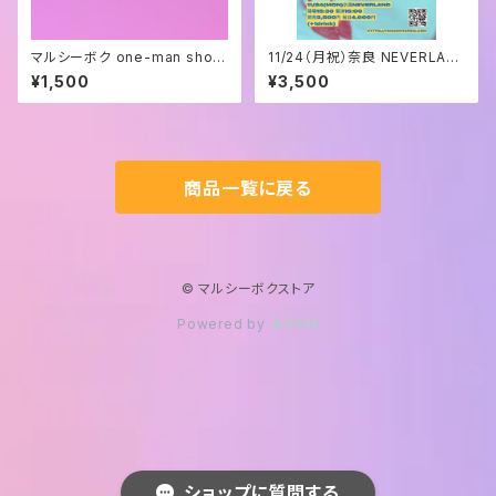
マルシーボク one-man show
11/24（月祝）奈良 NEVERLAN
"愛されたいより愛したい" キー
D やましたりな birthday&初奈
¥1,500
¥3,500
ホルダー
良ホールワンマン応援企画 "ME
ETOO special"
商品一覧に戻る
© マルシーボクストア
Powered by
ショップに質問する